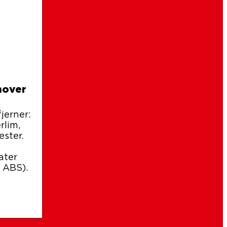
mover
fjerner:
rlim,
ester.
ater
. ABS).