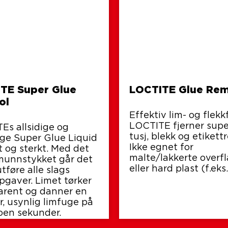
TE Super Glue
LOCTITE Glue Re
ol
Effektiv lim- og flekk
LOCTITE fjerner supe
Es allsidige og
tusj, blekk og etikett­r
lige Super Glue Liquid
Ikke egnet for
t og sterkt. Med det
malte/lakkerte overfl
munnstykket går det
eller hard plast (f.eks
utføre alle slags
pgaver. Limet tørker
arent og danner en
r, usynlig limfuge på
oen sekunder.