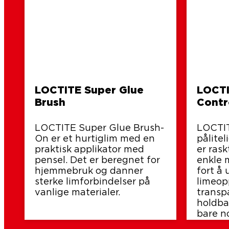
LOCTITE Super Glue
LOCTI
Brush
Contr
LOCTITE Super Glue Brush-
LOCTIT
On er et hurtiglim med en
pålite
praktisk applikator med
er rask
pensel. Det er beregnet for
enkle 
hjemmebruk og danner
fort å 
sterke limforbindelser på
limeop
vanlige materialer.
transp
holdba
bare n