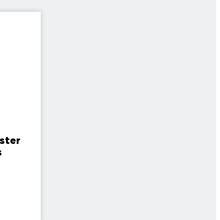
ster
s