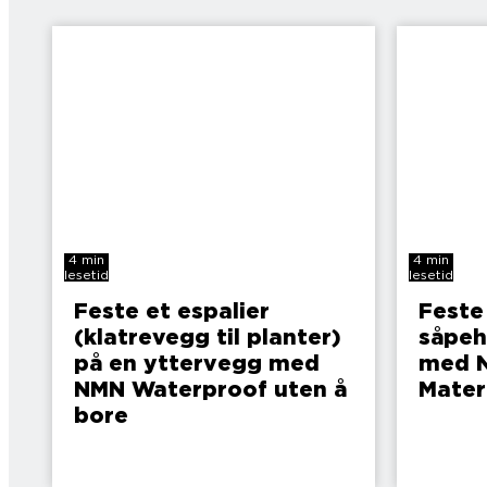
4 min
4 min
lesetid
lesetid
Feste et espalier
Feste
(klatrevegg til planter)
såpeh
på en yttervegg med
med N
NMN Waterproof uten å
Mater
bore