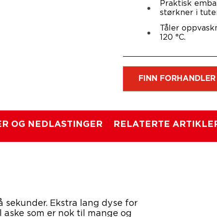
Praktisk embal
størkner i tute
Tåler oppvaskm
120 °C.
FINN FORHANDLER
R OG NEDLASTINGER
RELATERTE ARTIKLE
få sekunder. Ekstra lang dyse for
 fl aske som er nok til mange og