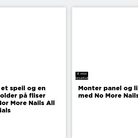
4 min
lesetid
 et speil og en
Monter panel og li
older på fliser
med No More Nail
or More Nails All
ials