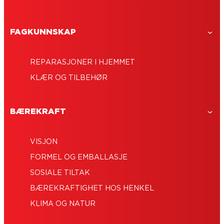
Å fjerne lim fra glass er enkelt med de
høystyrkebindingen
Metallim: Alt du trenger å vite for dine
riktige redskapene
gjør-det-selv-prosjekter
FAGKUNNSKAP
REPARASJONER I HJEMMET
KLÆR OG TILBEHØR
BÆREKRAFT
VISJON
FORMEL OG EMBALLASJE
SOSIALE TILTAK
BÆREKRAFTIGHET HOS HENKEL
KLIMA OG NATUR