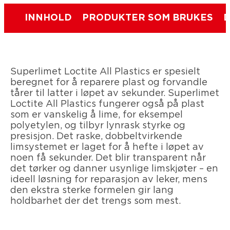
INNHOLD
PRODUKTER SOM BRUKES
D
Superlimet Loctite All Plastics er spesielt
beregnet for å reparere plast og forvandle
tårer til latter i løpet av sekunder. Superlimet
Loctite All Plastics fungerer også på plast
som er vanskelig å lime, for eksempel
polyetylen, og tilbyr lynrask styrke og
presisjon. Det raske, dobbeltvirkende
limsystemet er laget for å hefte i løpet av
noen få sekunder. Det blir transparent når
det tørker og danner usynlige limskjøter – en
ideell løsning for reparasjon av leker, mens
den ekstra sterke formelen gir lang
holdbarhet der det trengs som mest.