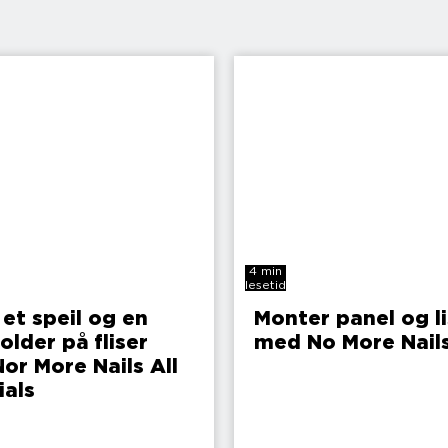
4 min
lesetid
 et speil og en
Monter panel og li
older på fliser
med No More Nail
or More Nails All
ials