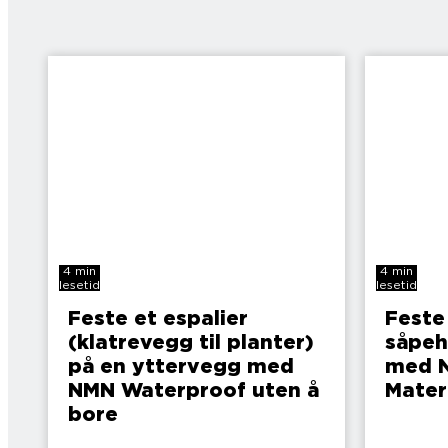
4 min
4 min
lesetid
lesetid
Feste et espalier
Feste
(klatrevegg til planter)
såpeh
på en yttervegg med
med N
NMN Waterproof uten å
Mater
bore