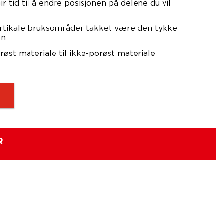
ir tid til å endre posisjonen på delene du vil
ertikale bruksområder takket være den tykke
en
røst materiale til ikke-porøst materiale
R