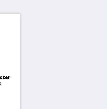
ster
s