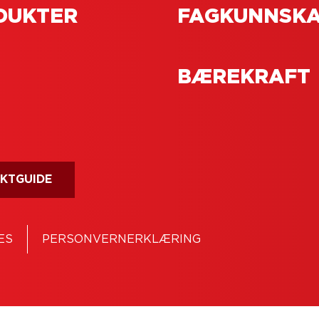
DUKTER
FAGKUNNSK
BÆREKRAFT
KTGUIDE
ES
PERSONVERNERKLÆRING