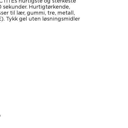
CTITEs hurtigste og sterkeste
0 sekunder. Hurtigtørkende,
er til lær, gummi, tre, metall,
E). Tykk gel uten løsningsmidler
r