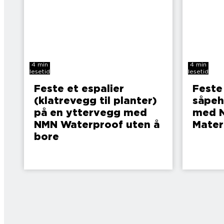
4 min
4 min
lesetid
lesetid
Feste et espalier
Feste
(klatrevegg til planter)
såpeh
på en yttervegg med
med N
NMN Waterproof uten å
Mater
bore