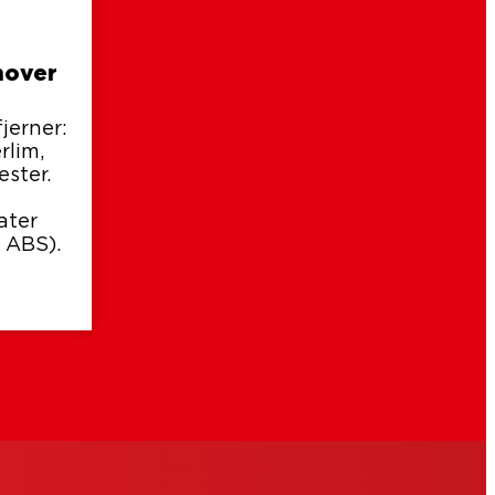
mover
fjerner:
rlim,
ester.
ater
. ABS).