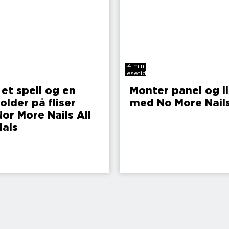
4 min
lesetid
 et speil og en
Monter panel og li
older på fliser
med No More Nail
or More Nails All
ials