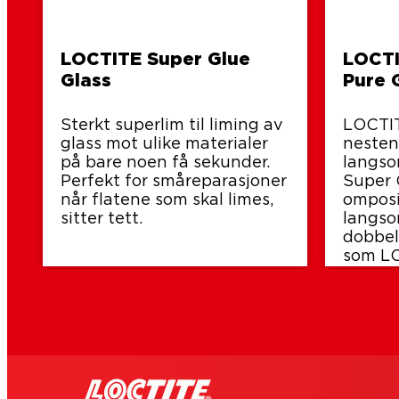
LOCTITE Super Glue
LOCTI
Glass
Pure 
Sterkt superlim til liming av
LOCTIT
glass mot ulike materialer
nesten 
på bare noen få sekunder.
langso
Perfekt for småreparasjoner
Super 
når flatene som skal limes,
omposi
sitter tett.
langso
dobbel
som LO