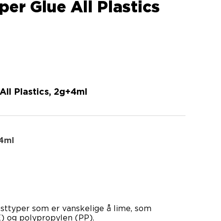
er Glue All Plastics
ll Plastics, 2g+4ml
4ml
sttyper som er vanskelige å lime, som
) og polypropylen (PP).