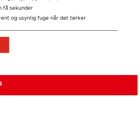
n få sekunder
rent og usynlig fuge når det tørker
R