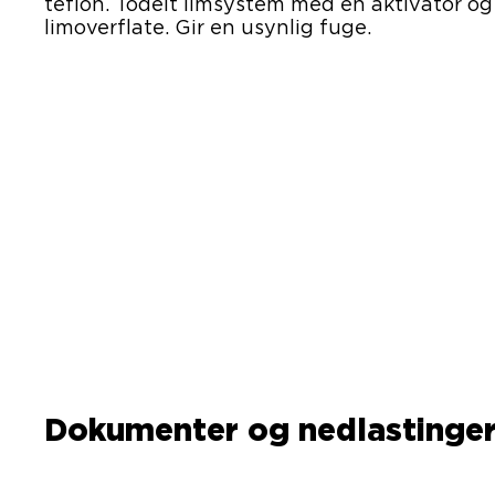
teflon. Todelt limsystem med en aktivator og
limoverflate. Gir en usynlig fuge.
Dokumenter og nedlastinge