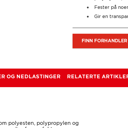
Fester på noe
Gir en transpa
FINN FORHANDLER
R OG NEDLASTINGER
RELATERTE ARTIKLE
 som polyesten, polypropylen og