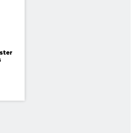
ster
s