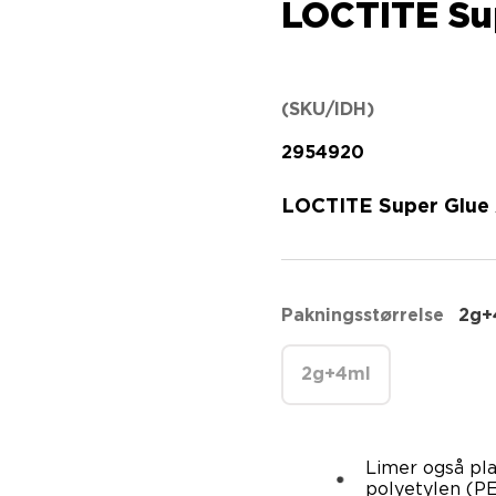
LOCTITE Sup
(SKU/IDH)
2954920
LOCTITE Super Glue A
Pakningsstørrelse
2g+
2g+4ml
Limer også pla
polyetylen (PE