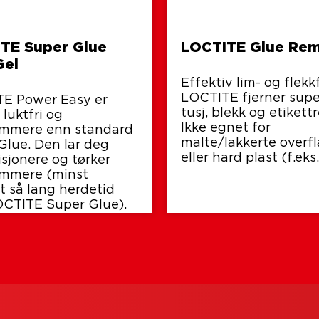
TE Super Glue
LOCTITE Glue Re
Gel
Effektiv lim- og flekk
LOCTITE fjerner supe
E Power Easy er
tusj, blekk og etikett­r
luktfri og
Ikke egnet for
mmere enn standard
malte/lakkerte overfl
Glue. Den lar deg
eller hard plast (f.eks
sjonere og tørker
mmere (minst
t så lang herdetid
CTITE Super Glue).